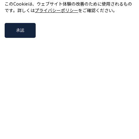
このCookieは、ウェブサイト体験の改善のために使用されるもの
です。詳しくは
プライバシーポリシー
をご確認ください。
ともにつくる。
承認
Slack
Notion
情報セキュリティについて
プライバシーポリシー
Code of Conduct
© Code for Japan