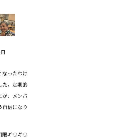
0日
となったわけ
した。定期的
とが、メンバ
う自信になり
期限ギリギリ