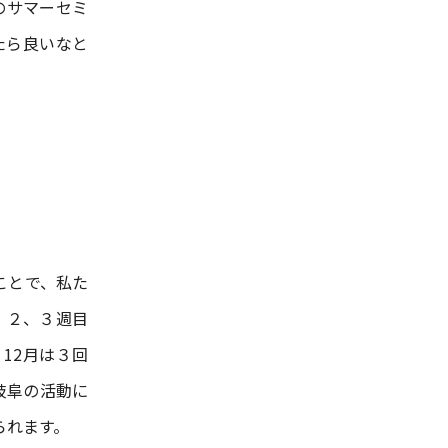
のサマーセミ
たら良いなと
ことで、私た
、２、３週目
12月は３回
岐阜の活動に
られます。