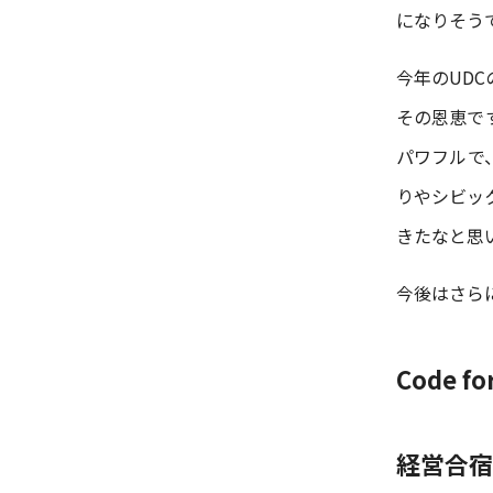
になりそう
今年のUD
その恩恵で
パワフルで
りやシビッ
きたなと思
今後はさら
Code fo
経営合宿