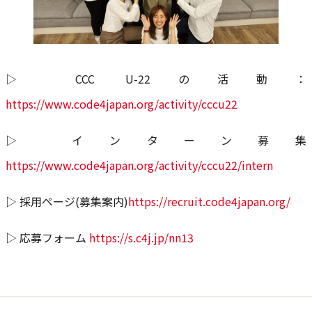
▷
CCC U-22の活動：
https://www.code4japan.org/activity/cccu22
▷ インターン募集
https://www.code4japan.org/activity/cccu22/intern
▷ 採用ページ(募集案内)
https://recruit.code4japan.org/
▷ 応募フォーム
https://s.c4j.jp/nn13